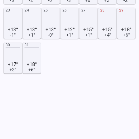
-3°
-2°
-0°
-3°
+0°
+2°
-2°
23
24
25
26
27
28
29
+13°
+13°
+13°
+12°
+15°
+15°
+18°
-1°
+1°
-0°
+1°
+1°
+4°
+6°
30
31
+17°
+18°
+3°
+6°