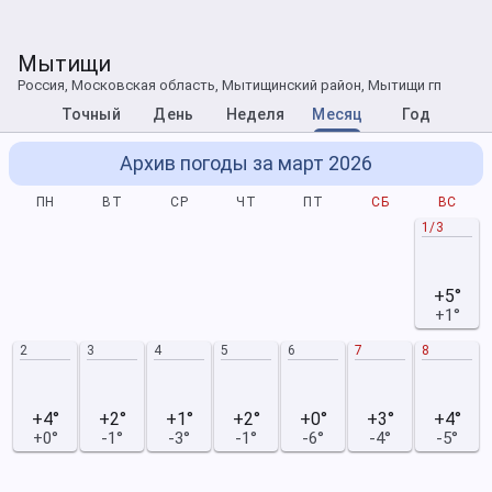
Мытищи
Россия, Московская область, Мытищинский район, Мытищи гп
Точный
День
Неделя
Месяц
Год
Архив погоды за март 2026
ПН
ВТ
СР
ЧТ
ПТ
СБ
ВС
1/3
+5°
+1°
2
3
4
5
6
7
8
+4°
+2°
+1°
+2°
+0°
+3°
+4°
+0°
-1°
-3°
-1°
-6°
-4°
-5°