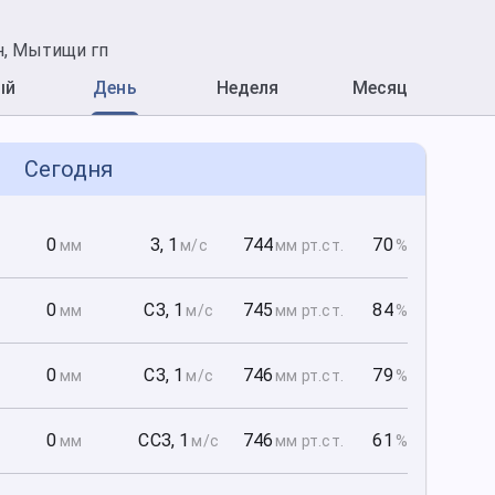
н, Мытищи гп
ый
День
Неделя
Месяц
Сегодня
0
0
З
,
1
744
70
мм
м/с
мм рт
.ст.
%
0
0
СЗ
,
1
745
84
мм
м/с
мм рт
.ст.
%
0
0
СЗ
,
1
746
79
мм
м/с
мм рт
.ст.
%
0
0
ССЗ
,
1
746
61
мм
м/с
мм рт
.ст.
%