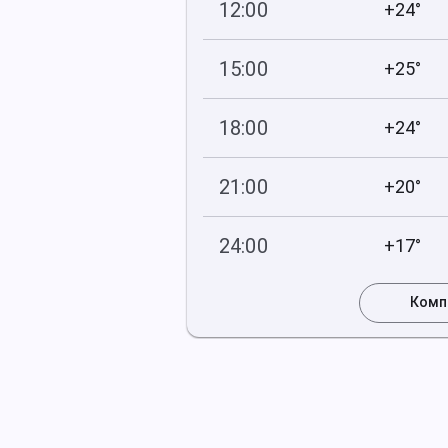
12:00
+24°
744
57
мм рт
.ст.
%
15:00
+25°
743
59
мм рт
.ст.
%
18:00
+24°
743
61
мм рт
.ст.
%
21:00
+20°
743
67
мм рт
.ст.
%
24:00
+17°
744
70
мм рт
.ст.
%
Комп