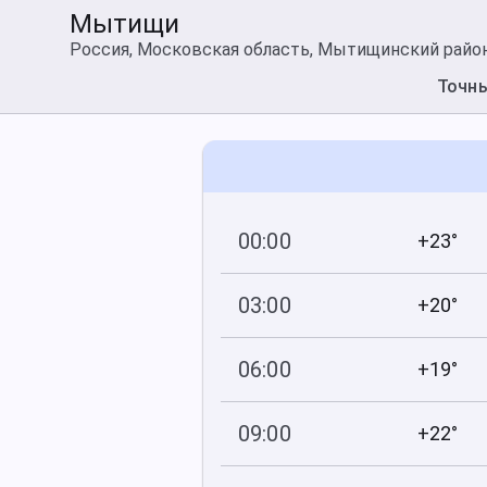
Мытищи
Россия, Московская область, Мытищинский райо
Точн
00:00
+23°
745
79
мм рт
.ст.
%
03:00
+20°
745
98
мм рт
.ст.
%
06:00
+19°
745
95
мм рт
.ст.
%
09:00
+22°
744
74
мм рт
.ст.
%