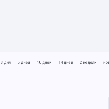
3 дня
5 дней
10 дней
14 дней
2 недели
но