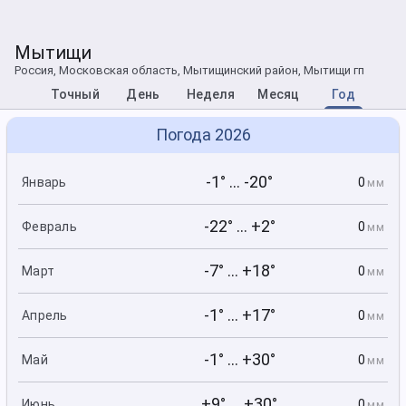
Мытищи
Россия, Московская область, Мытищинский район, Мытищи гп
Точный
День
Неделя
Месяц
Год
Погода 2026
-1° ... -20°
0
Январь
мм
-22° ... +2°
0
Февраль
мм
-7° ... +18°
0
Март
мм
-1° ... +17°
0
Апрель
мм
-1° ... +30°
0
Май
мм
+9° ... +30°
0
Июнь
мм