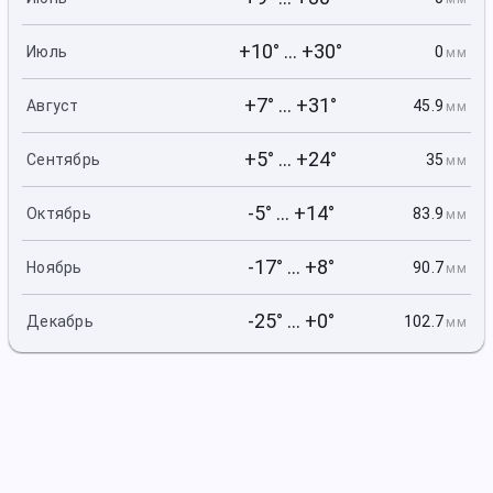
+10° ... +30°
0
Июль
мм
+7° ... +31°
45.9
Август
мм
+5° ... +24°
35
Сентябрь
мм
-5° ... +14°
83.9
Октябрь
мм
-17° ... +8°
90.7
Ноябрь
мм
-25° ... +0°
102.7
Декабрь
мм