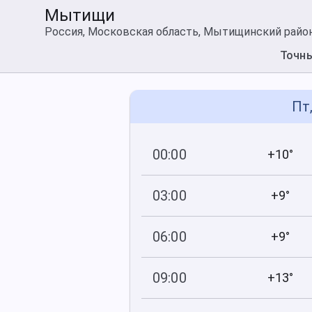
Мытищи
Россия, Московская область, Мытищинский райо
Точн
Пт,
00:00
+10°
747
59
мм рт
.ст.
%
03:00
+9°
748
70
мм рт
.ст.
%
06:00
+9°
748
73
мм рт
.ст.
%
09:00
+13°
749
80
мм рт
.ст.
%