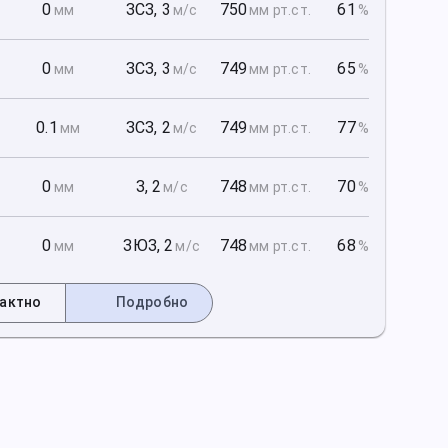
1
0
ЗСЗ
,
3
750
61
мм
м/с
мм рт
.ст.
%
1
0
ЗСЗ
,
3
749
65
мм
м/с
мм рт
.ст.
%
1
0.1
ЗСЗ
,
2
749
77
мм
м/с
мм рт
.ст.
%
2
0
З
,
2
748
70
мм
м/с
мм рт
.ст.
%
2
0
ЗЮЗ
,
2
748
68
мм
м/с
мм рт
.ст.
%
актно
Подробно