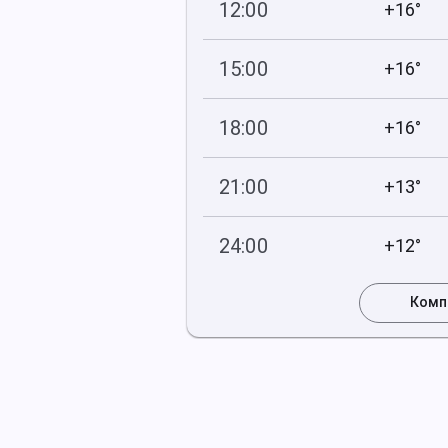
12:00
+16°
749
62
мм рт
.ст.
%
15:00
+16°
749
58
мм рт
.ст.
%
18:00
+16°
749
78
мм рт
.ст.
%
21:00
+13°
750
75
мм рт
.ст.
%
24:00
+12°
750
79
мм рт
.ст.
%
Комп