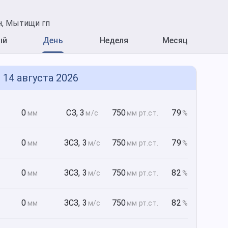
н, Мытищи гп
ый
День
Неделя
Месяц
 14 августа 2026
0
0
СЗ
,
3
750
79
мм
м/с
мм рт
.ст.
%
0
0
ЗСЗ
,
3
750
79
мм
м/с
мм рт
.ст.
%
0
0
ЗСЗ
,
3
750
82
мм
м/с
мм рт
.ст.
%
0
0
ЗСЗ
,
3
750
82
мм
м/с
мм рт
.ст.
%