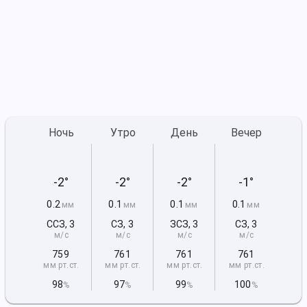
Ночь
Утро
День
Вечер
-2°
-2°
-2°
-1°
0.2
0.1
0.1
0.1
мм
мм
мм
мм
ССЗ
,
3
СЗ
,
3
ЗСЗ
,
3
СЗ
,
3
м/с
м/с
м/с
м/с
759
761
761
761
мм рт
.ст.
мм рт
.ст.
мм рт
.ст.
мм рт
.ст.
98
97
99
100
%
%
%
%