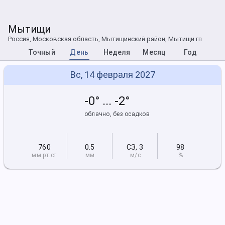
Мытищи
Россия, Московская область, Мытищинский район, Мытищи гп
Точный
День
Неделя
Месяц
Год
Вс, 14 февраля 2027
-0° ... -2°
облачно, без осадков
760
0.5
СЗ
,
3
98
мм рт
.ст.
мм
м/с
%