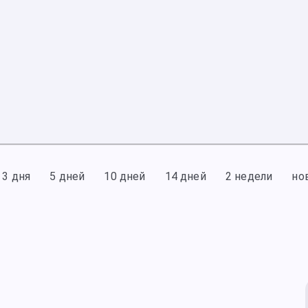
3 дня
5 дней
10 дней
14 дней
2 недели
но