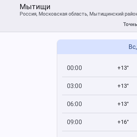
Мытищи
Россия, Московская область, Мытищинский райо
Точн
Вс
00:00
+13°
749
89
мм рт
.ст.
%
03:00
+13°
748
87
мм рт
.ст.
%
06:00
+13°
748
90
мм рт
.ст.
%
09:00
+16°
748
73
мм рт
.ст.
%