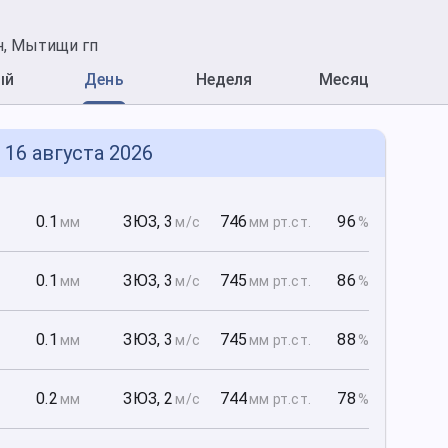
н, Мытищи гп
ый
День
Неделя
Месяц
, 16 августа 2026
0
0.1
ЗЮЗ
,
3
746
96
мм
м/с
мм рт
.ст.
%
0
0.1
ЗЮЗ
,
3
745
86
мм
м/с
мм рт
.ст.
%
0
0.1
ЗЮЗ
,
3
745
88
мм
м/с
мм рт
.ст.
%
0
0.2
ЗЮЗ
,
2
744
78
мм
м/с
мм рт
.ст.
%