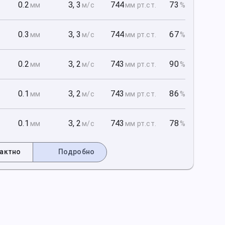
1
0.2
З
,
3
744
73
мм
м/с
мм рт
.ст.
%
1
0.3
З
,
3
744
67
мм
м/с
мм рт
.ст.
%
1
0.2
З
,
2
743
90
мм
м/с
мм рт
.ст.
%
2
0.1
З
,
2
743
86
мм
м/с
мм рт
.ст.
%
2
0.1
З
,
2
743
78
мм
м/с
мм рт
.ст.
%
актно
Подробно