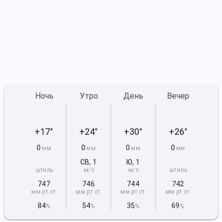
Ночь
Утро
День
Вечер
+17°
+24°
+30°
+26°
0
0
0
0
мм
мм
мм
мм
СВ
,
1
Ю
,
1
штиль
м/с
м/с
штиль
747
746
744
742
мм рт
.ст.
мм рт
.ст.
мм рт
.ст.
мм рт
.ст.
84
54
35
69
%
%
%
%