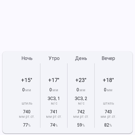
Ночь
Утро
День
Вечер
+15°
+17°
+23°
+18°
0
0
0
0
мм
мм
мм
мм
ЗСЗ
,
1
ЗСЗ
,
2
штиль
м/с
м/с
штиль
740
741
742
743
мм рт
.ст.
мм рт
.ст.
мм рт
.ст.
мм рт
.ст.
77
74
59
82
%
%
%
%