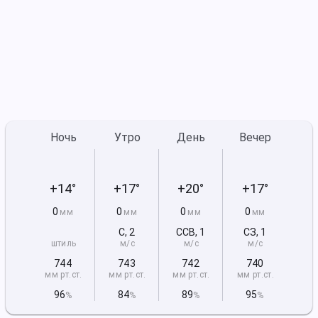
Ночь
Утро
День
Вечер
+14°
+17°
+20°
+17°
0
0
0
0
мм
мм
мм
мм
С
,
2
ССВ
,
1
СЗ
,
1
штиль
м/с
м/с
м/с
744
743
742
740
мм рт
.ст.
мм рт
.ст.
мм рт
.ст.
мм рт
.ст.
96
84
89
95
%
%
%
%