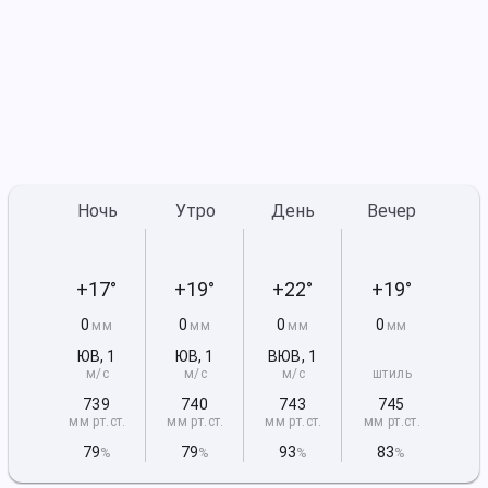
Ночь
Утро
День
Вечер
+17°
+19°
+22°
+19°
0
0
0
0
мм
мм
мм
мм
ЮВ
,
1
ЮВ
,
1
ВЮВ
,
1
м/с
м/с
м/с
штиль
739
740
743
745
мм рт
.ст.
мм рт
.ст.
мм рт
.ст.
мм рт
.ст.
79
79
93
83
%
%
%
%